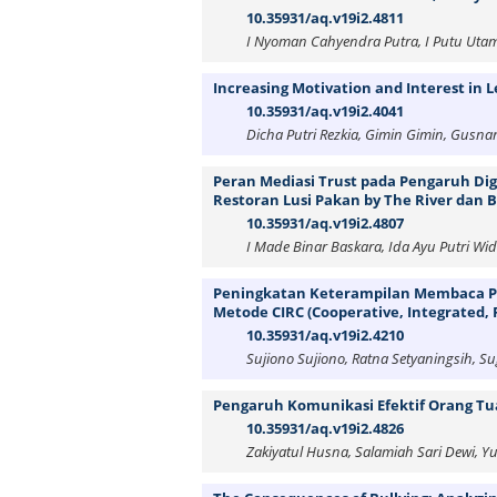
10.35931/aq.v19i2.4811
I Nyoman Cahyendra Putra, I Putu Uta
Increasing Motivation and Interest in L
10.35931/aq.v19i2.4041
Dicha Putri Rezkia, Gimin Gimin, Gusn
Peran Mediasi Trust pada Pengaruh Dig
Restoran Lusi Pakan by The River dan 
10.35931/aq.v19i2.4807
I Made Binar Baskara, Ida Ayu Putri Wid
Peningkatan Keterampilan Membaca P
Metode CIRC (Cooperative, Integrated,
10.35931/aq.v19i2.4210
Sujiono Sujiono, Ratna Setyaningsih, S
Pengaruh Komunikasi Efektif Orang Tua
10.35931/aq.v19i2.4826
Zakiyatul Husna, Salamiah Sari Dewi, Y