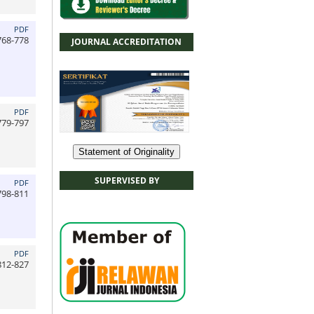
PDF
768-778
JOURNAL ACCREDITATION
PDF
779-797
Statement of Originality
SUPERVISED BY
PDF
798-811
PDF
812-827