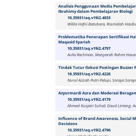
Analisis Penggunaan Media Pembelajar
Ibrahimy dalam Pembelajaran Biologi
10.35931/aq.v19i2.4033
Wilda Hafni Batubara, Rosmidah Hasib
Problematika Penerapan Sertifikasi Hal
Maqasid Syariah
10.35931/aq.v19i2.4797
Aulia Rachman, Maisyarah Rahmi Hasa
Tindak Tutur Ilokusi Postingan Buzzer 
10.35931/aq.v19i2.4226
Nurul Azizah Putri Palupi, Soraya Soray
Azyurmardi Azra dan Moderasi Beragam
10.35931/aq.v19i2.4179
Ahmad Kusjairi Suhail, Daud Lintang, A
Influence of Brand Awareness, Social
Decisions
10.35931/aq.v19i2.4796