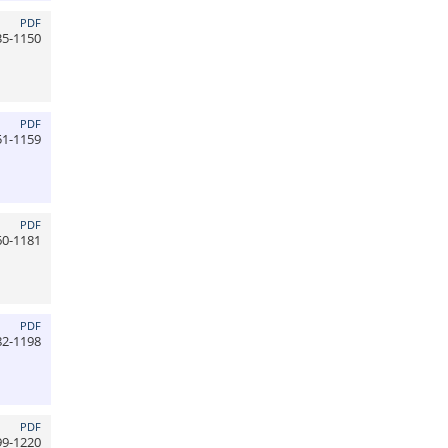
PDF
35-1150
PDF
51-1159
PDF
60-1181
PDF
82-1198
PDF
99-1220