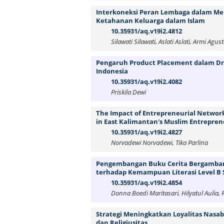
Interkoneksi Peran Lembaga dalam Meng
Ketahanan Keluarga dalam Islam
10.35931/aq.v19i2.4812
Silawati Silawati, Aslati Aslati, Armi A
Pengaruh Product Placement dalam Dra
Indonesia
10.35931/aq.v19i2.4082
Priskila Dewi
The Impact of Entrepreneurial Networ
in East Kalimantan's Muslim Entreprene
10.35931/aq.v19i2.4827
Norvadewi Norvadewi, Tika Parlina
Pengembangan Buku Cerita Bergambar A
terhadap Kemampuan Literasi Level B S
10.35931/aq.v19i2.4854
Donna Boedi Maritasari, Hilyatul Aulia, 
Strategi Meningkatkan Loyalitas Nasab
dan Religiusitas