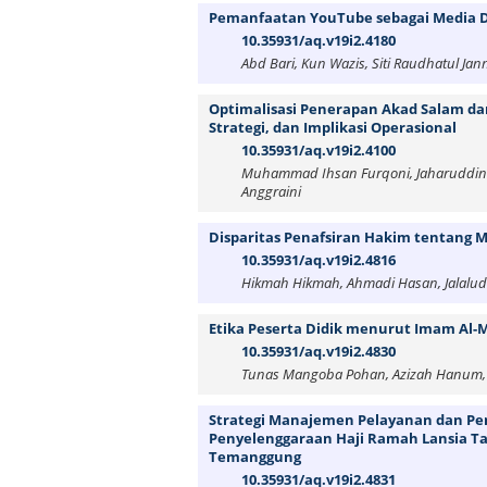
Pemanfaatan YouTube sebagai Media 
10.35931/aq.v19i2.4180
Abd Bari, Kun Wazis, Siti Raudhatul Ja
Optimalisasi Penerapan Akad Salam da
Strategi, dan Implikasi Operasional
10.35931/aq.v19i2.4100
Muhammad Ihsan Furqoni, Jaharuddin J
Anggraini
Disparitas Penafsiran Hakim tentang 
10.35931/aq.v19i2.4816
Hikmah Hikmah, Ahmadi Hasan, Jalalu
Etika Peserta Didik menurut Imam Al-
10.35931/aq.v19i2.4830
Tunas Mangoba Pohan, Azizah Hanum
Strategi Manajemen Pelayanan dan Pe
Penyelenggaraan Haji Ramah Lansia T
Temanggung
10.35931/aq.v19i2.4831