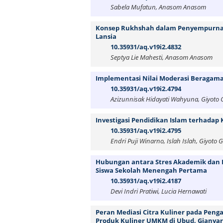
Sabela Mufatun, Anasom Anasom
Konsep Rukhshah dalam Penyempurnaan
Lansia
10.35931/aq.v19i2.4832
Septya Lie Mahesti, Anasom Anasom
Implementasi Nilai Moderasi Beragama
10.35931/aq.v19i2.4794
Azizunnisak Hidayati Wahyuna, Giyoto G
Investigasi Pendidikan Islam terhadap
10.35931/aq.v19i2.4795
Endri Puji Winarno, Islah Islah, Giyoto
Hubungan antara Stres Akademik dan 
Siswa Sekolah Menengah Pertama
10.35931/aq.v19i2.4187
Devi Indri Pratiwi, Lucia Hernawati
Peran Mediasi Citra Kuliner pada Pen
Produk Kuliner UMKM di Ubud, Gianyar,