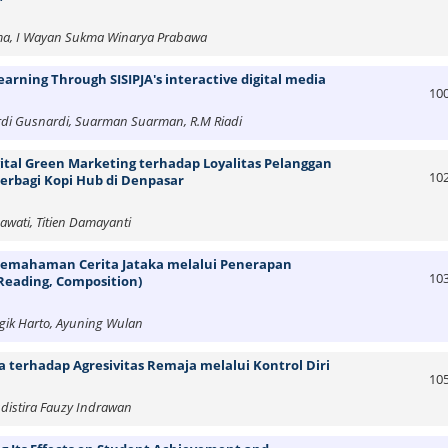
ma, I Wayan Sukma Winarya Prabawa
earning Through SISIPJA's interactive digital media
10
ardi Gusnardi, Suarman Suarman, R.M Riadi
ital Green Marketing terhadap Loyalitas Pelanggan
10
Berbagi Kopi Hub di Denpasar
awati, Titien Damayanti
emahaman Cerita Jataka melalui Penerapan
10
 Reading, Composition)
ugik Harto, Ayuning Wulan
 terhadap Agresivitas Remaja melalui Kontrol Diri
10
udistira Fauzy Indrawan