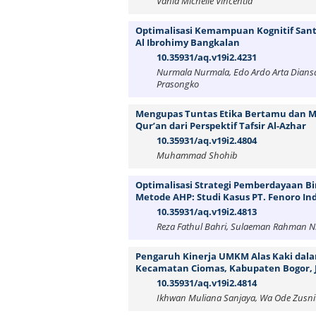
Vania Michelle Vincentia
Optimalisasi Kemampuan Kognitif Santri
Al Ibrohimy Bangkalan
10.35931/aq.v19i2.4231
Nurmala Nurmala, Edo Ardo Arta Diansah
Prasongko
Mengupas Tuntas Etika Bertamu dan Me
Qur’an dari Perspektif Tafsir Al-Azhar
10.35931/aq.v19i2.4804
Muhammad Shohib
Optimalisasi Strategi Pemberdayaan Bi
Metode AHP: Studi Kasus PT. Fenoro In
10.35931/aq.v19i2.4813
Reza Fathul Bahri, Sulaeman Rahman Ni
Pengaruh Kinerja UMKM Alas Kaki dal
Kecamatan Ciomas, Kabupaten Bogor, 
10.35931/aq.v19i2.4814
Ikhwan Muliana Sanjaya, Wa Ode Zusnit