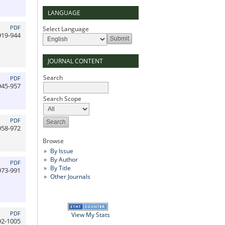
LANGUAGE
PDF
Select Language
919-944
JOURNAL CONTENT
Search
PDF
945-957
Search Scope
PDF
958-972
Browse
By Issue
By Author
PDF
By Title
973-991
Other Journals
PDF
View My Stats
92-1005