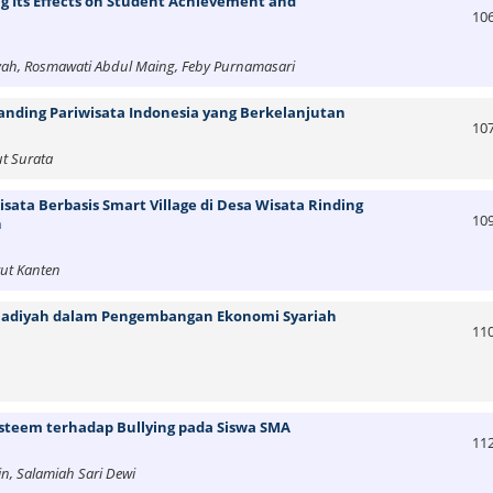
g Its Effects on Student Achievement and
10
isyah, Rosmawati Abdul Maing, Feby Purnamasari
nding Pariwisata Indonesia yang Berkelanjutan
10
ut Surata
sata Berbasis Smart Village di Desa Wisata Rinding
10
n
tut Kanten
madiyah dalam Pengembangan Ekonomi Syariah
11
Esteem terhadap Bullying pada Siswa SMA
11
n, Salamiah Sari Dewi