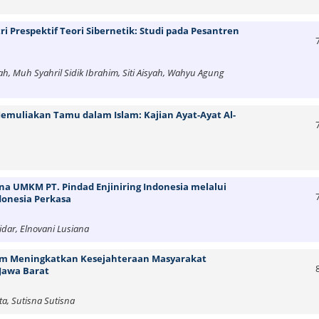
 Prespektif Teori Sibernetik: Studi pada Pesantren
, Muh Syahril Sidik Ibrahim, Siti Aisyah, Wahyu Agung
muliakan Tamu dalam Islam: Kajian Ayat-Ayat Al-
na UMKM PT. Pindad Enjiniring Indonesia melalui
donesia Perkasa
dar, Elnovani Lusiana
am Meningkatkan Kesejahteraan Masyarakat
Jawa Barat
a, Sutisna Sutisna