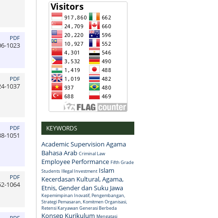
PDF
06-1023
PDF
24-1037
KEYWORDS
PDF
38-1051
Academic Supervision
Agama
Bahasa Arab
Criminal Law
Employee Performance
Fifth Grade
Islam
Students
Illegal Investment
PDF
Kecerdasan Kultural, Agama,
52-1064
Etnis, Gender dan Suku Jawa
Kepemimpinan Inovatif, Pengembangan,
Strategi Pemasaran, Komitmen Organisasi,
Retensi Karyawan Generasi Berbeda
Konsep
Kurikulum
Mengatasi
PDF