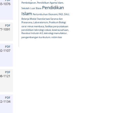
Pembelajaran, Pendidikan Agama Islam,
65-1076
Pendidikan
Sekolah Luar Biasa
Islam
Pertumbuhan Ekonomi, PAD, DAU,
Belanja Modal
Standarisasi Sarana dan
Prasarana, Laboratorium, Pratikum Biologi
PDF
cerai
minat membaca, fasilitas perpustakaan
77-1091
pendidikan teknologi vokasi, kewirausahaan,
Revolusi Industri 4.0, teknologi manufaktur,
pengembangan kurikulum.
victim loss
PDF
92-1107
PDF
08-1121
PDF
22-1134