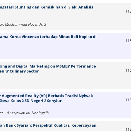
atasi Stunting dan Kemiskinan di Siak: Analisis
11
gustar, Mochammad Novendri S
ma Korea Vincenzo terhadap Minat Beli Kopiko di
11
king and Digital Marketing on MSMEs' Performance
11
urs' Culinary Sector
ugmented Reality (AR) Berbasis Tradisi Nyiwak
11
iswa Kelas 2 SD Negeri 2 Senyiur
RR. Sri Setyawati Mulyaningsih
ah Bank Syariah: Perspektif Kualitas, Kepercayaan,
11