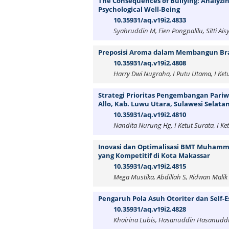
The Consequences of Bullying: Analyzin
Psychological Well-Being
10.35931/aq.v19i2.4833
Syahruddin M, Fien Pongpalilu, Sitti A
Preposisi Aroma dalam Membangun Bra
10.35931/aq.v19i2.4808
Harry Dwi Nugraha, I Putu Utama, I Ket
Strategi Prioritas Pengembangan Pariwi
Allo, Kab. Luwu Utara, Sulawesi Selata
10.35931/aq.v19i2.4810
Nandita Nurung Hg, I Ketut Surata, I Ke
Inovasi dan Optimalisasi BMT Muham
yang Kompetitif di Kota Makassar
10.35931/aq.v19i2.4815
Mega Mustika, Abdillah S, Ridwan Malik
Pengaruh Pola Asuh Otoriter dan Self-
10.35931/aq.v19i2.4828
Khairina Lubis, Hasanuddin Hasanuddi