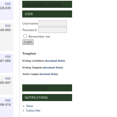
PDF
OPEN JOURNAL SYSTEMS
828-839
USER
Username
PDF
Password
840-860
Remember me
Template
PDF
861-884
Writing Guidelines
(
download disini
)
Writing Template (
download disini
)
Article Sample (
dowload disini
)
PDF
885-897
JOURNAL HELP
NOTIFICATIONS
PDF
898-918
View
Subscribe