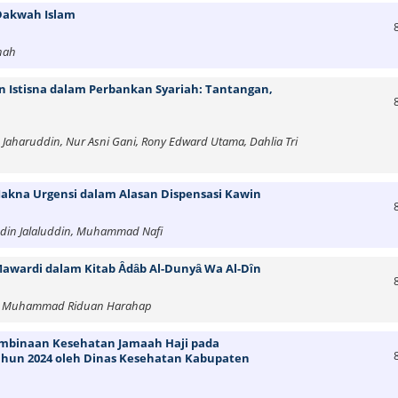
Dakwah Islam
nnah
n Istisna dalam Perbankan Syariah: Tantangan,
aharuddin, Nur Asni Gani, Rony Edward Utama, Dahlia Tri
Makna Urgensi dalam Alasan Dispensasi Kawin
ddin Jalaluddin, Muhammad Nafi
Mawardi dalam Kitab Ȃdȃb Al-Dunyȃ Wa Al-Dȋn
, Muhammad Riduan Harahap
mbinaan Kesehatan Jamaah Haji pada
ahun 2024 oleh Dinas Kesehatan Kabupaten