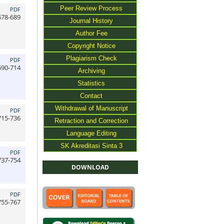
Peer Review Process
PDF
678-689
Journal History
Author Fee
Copyright Notice
Plagiarism Check
PDF
690-714
Archiving
Statistics
Contact
Withdrawal of Manuscript
PDF
715-736
Retraction and Correction
Language Editing
SK Akreditasi Sinta 3
PDF
737-754
DOWNLOAD
PDF
755-767