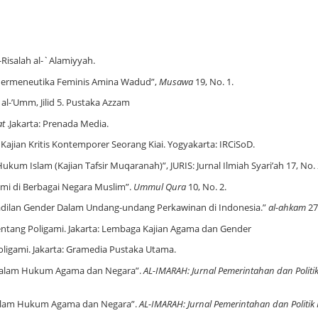
r-Risalah al-`Alamiyyah.
m Hermeneutika Feminis Amina Wadud”,
Musawa
19, No. 1.
 al-ʼUmm, Jilid 5. Pustaka Azzam
at
.Jakarta: Prenada Media.
ajian Kritis Kontemporer Seorang Kiai. Yogyakarta: IRCiSoD.
ukum Islam (Kajian Tafsir Muqaranah)”, JURIS: Jurnal Ilmiah Syari’ah 17, No. 
ami di Berbagai Negara Muslim”.
Ummul Qura
10, No. 2.
akadilan Gender Dalam Undang-undang Perkawinan di Indonesia.”
al-ahkam
27
tentang Poligami. Jakarta: Lembaga Kajian Agama dan Gender
oligami. Jakarta: Gramedia Pustaka Utama.
 Dalam Hukum Agama dan Negara”.
AL-IMARAH: Jurnal Pemerintahan dan Politik
Dalam Hukum Agama dan Negara”.
AL-IMARAH: Jurnal Pemerintahan dan Politik 