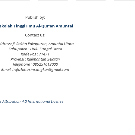
Publish by:
ekolah Tinggi Ilmu Al-Qur'an Amuntai
Contact us:
ddress: Jl. Rakha Pakapuran, Amuntai Utara
Kabupaten : Hulu Sungai Utara
Kode Pos : 71471
Provinsi : Kalimantan Selatan
Telephone : 085251613000
Email: hafizhihusinsungkar@gmail.com
Attribution 4.0 International License