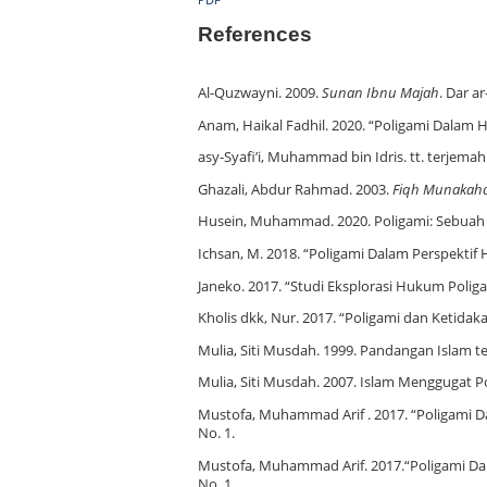
References
Al-Quzwayni. 2009.
Sunan Ibnu Majah
. Dar a
Anam, Haikal Fadhil. 2020. “Poligami Dala
asy-Syafi’i, Muhammad bin Idris. tt. terjemah
Ghazali, Abdur Rahmad. 2003.
Fiqh Munakah
Husein, Muhammad. 2020. Poligami: Sebuah K
Ichsan, M. 2018. “Poligami Dalam Perspektif H
Janeko. 2017. “Studi Eksplorasi Hukum Polig
Kholis dkk, Nur. 2017. “Poligami dan Ketid
Mulia, Siti Musdah. 1999. Pandangan Islam 
Mulia, Siti Musdah. 2007. Islam Menggugat P
Mustofa, Muhammad Arif . 2017. “Poligami
No. 1.
Mustofa, Muhammad Arif. 2017.“Poligami 
No. 1.