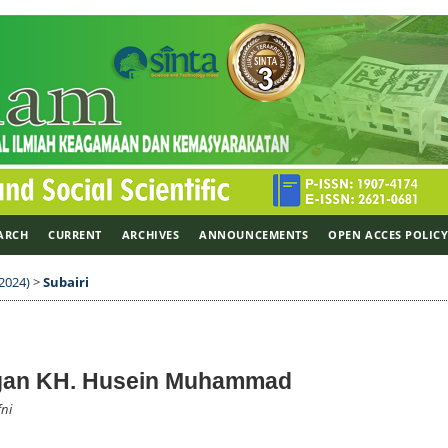
ARCH
CURRENT
ARCHIVES
ANNOUNCEMENTS
OPEN ACCES POLIC
 2024)
>
Subairi
ngan KH. Husein Muhammad
fni