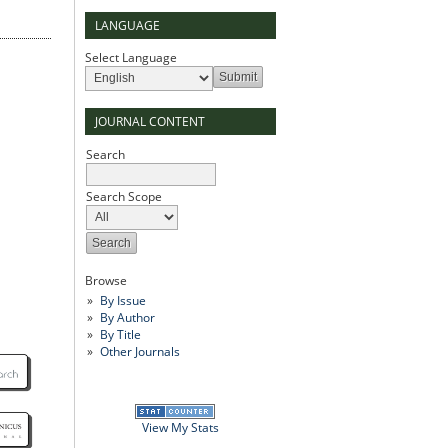
LANGUAGE
Select Language
JOURNAL CONTENT
Search
Search Scope
Browse
By Issue
By Author
By Title
Other Journals
View My Stats