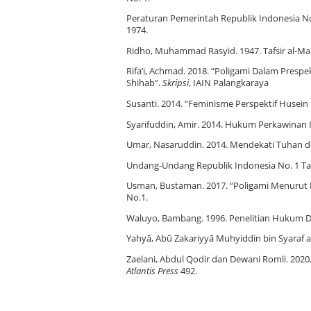
Peraturan Pemerintah Republik Indonesia 
1974.
Ridho, Muhammad Rasyid. 1947. Tafsir al-Manār
Rifa’i, Achmad. 2018. “Poligami Dalam Pres
Shihab”.
Skripsi
, IAIN Palangkaraya
Susanti. 2014. “Feminisme Perspektif Huse
Syarifuddin, Amir. 2014. Hukum Perkawinan I
Umar, Nasaruddin. 2014. Mendekati Tuhan de
Undang-Undang Republik Indonesia No. 1 T
Usman, Bustaman. 2017. “Poligami Menurut Pe
No.1.
Waluyo, Bambang. 1996. Penelitian Hukum Dal
Yahyā, Abū Zakariyyā Muhyiddin bin Syaraf an
Zaelani, Abdul Qodir dan Dewani Romli. 2020.
Atlantis Press
492.