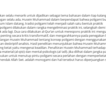
 akan selalu menarik untuk dijadikan sebagai tema bahasan dalam tiap kalan
langan selalu ada, Husein Muhammad dalam berpendapat bahwa poligami b
lum Islam datang, tradisi poligami telah menjadi salah satu bentuk praktik
 poligami dilakukan dalam rangka mengeliminasi praktik ini, selangkah demi
ak ada lagi. Dua cara dilakukan al-Qur’an untuk merespons praktik ini: meng
enting secara kritis transformatif, dan mengarahkannya pada penegakan k
pandangan Husein Muhammad tentang konsep poligami dengan menggunaka
kan deskriptif-analisis. Hasil penelitian menunjukkan bahwa Husein Muha
g ketat yaitu mengenai keadilan. Penafsiran Husein Muhammad terhadap 
aterial (al-qisṭ) dan mental-psikologis (al-‘adl). Jika dilihat dalam jangka 
lakukan untuk menutup pintu poligami secara perlahan dengan memperketat
ehendak Allah Swt. adalah monogami dan hal tersebut harus diperjuangkan 