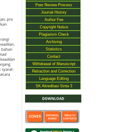
Peer Review Process
Journal History
gan, pro
Author Fee
ukan
Copyright Notice
Plagiarism Check
urangi
Archiving
eadilan.
Statistics
n bahan
mmad
Contact
keadilan
Withdrawal of Manuscript
panjang
 syarat-
Retraction and Correction
secara
Language Editing
SK Akreditasi Sinta 3
DOWNLOAD