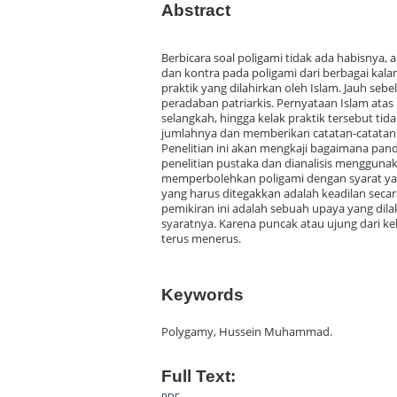
Abstract
Berbicara soal poligami tidak ada habisnya,
dan kontra pada poligami dari berbagai ka
praktik yang dilahirkan oleh Islam. Jauh sebe
peradaban patriarkis. Pernyataan Islam atas
selangkah, hingga kelak praktik tersebut tid
jumlahnya dan memberikan catatan-catatan p
Penelitian ini akan mengkaji bagaimana 
penelitian pustaka dan dianalisis mengguna
memperbolehkan poligami dengan syarat yan
yang harus ditegakkan adalah keadilan secara m
pemikiran ini adalah sebuah upaya yang di
syaratnya. Karena puncak atau ujung dari k
terus menerus.
Keywords
Polygamy, Hussein Muhammad.
Full Text:
PDF