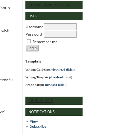
OPEN JOURNAL SYSTEMS
Tahun
USER
Username
raish
Password
Remember me
Template
Writing Guidelines
(
download disini
)
Writing Template (
download disini
)
marah
1,
Article Sample (
dowload disini
)
JOURNAL HELP
NOTIFICATIONS
ve”,
View
Subscribe