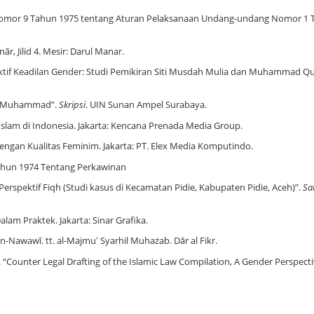
Nomor 9 Tahun 1975 tentang Aturan Pelaksanaan Undang-undang Nomor 1 
, Jilid 4. Mesir: Darul Manar.
pektif Keadilan Gender: Studi Pemikiran Siti Musdah Mulia dan Muhammad Qu
in Muhammad”.
Skripsi
. UIN Sunan Ampel Surabaya.
slam di Indonesia. Jakarta: Kencana Prenada Media Group.
ngan Kualitas Feminim. Jakarta: PT. Elex Media Komputindo.
ahun 1974 Tentang Perkawinan
rspektif Fiqh (Studi kasus di Kecamatan Pidie, Kabupaten Pidie, Aceh)”.
Sa
am Praktek. Jakarta: Sinar Grafika.
-Nawawī. tt. al-Majmuʻ Syarhil Muhażab. Dār al Fikr.
 “Counter Legal Drafting of the Islamic Law Compilation, A Gender Perspecti