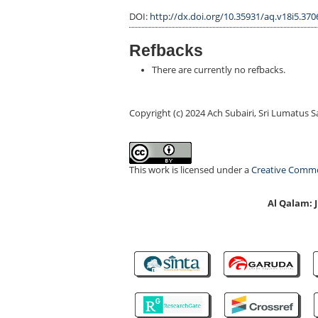
DOI:
http://dx.doi.org/10.35931/aq.v18i5.370
Refbacks
There are currently no refbacks.
Copyright (c) 2024 Ach Subairi, Sri Lumatus 
This work is licensed under a
Creative Common
Al Qalam: