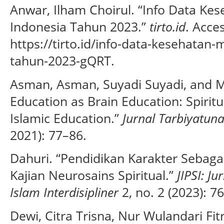
Anwar, Ilham Choirul. “Info Data Ke
Indonesia Tahun 2023.”
tirto.id
. Acce
https://tirto.id/info-data-kesehatan
tahun-2023-gQRT.
Asman, Asman, Suyadi Suyadi, and M
Education as Brain Education: Spirit
Islamic Education.”
Jurnal Tarbiyatun
2021): 77–86.
Dahuri. “Pendidikan Karakter Sebaga
Kajian Neurosains Spiritual.”
JIPSI: J
Islam Interdisipliner
2, no. 2 (2023): 7
Dewi, Citra Trisna, Nur Wulandari Fitr