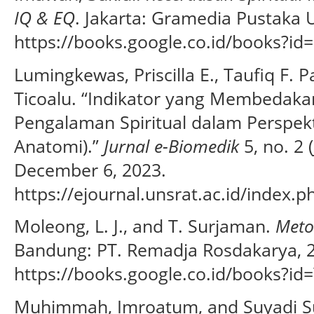
IQ & EQ
. Jakarta: Gramedia Pustaka 
https://books.google.co.id/books?i
Lumingkewas, Priscilla E., Taufiq F. 
Ticoalu. “Indikator yang Membedakan
Pengalaman Spiritual dalam Perspekt
Anatomi).”
Jurnal e-Biomedik
5, no. 2 
December 6, 2023.
https://ejournal.unsrat.ac.id/index.
Moleong, L. J., and T. Surjaman.
Metod
Bandung: PT. Remadja Rosdakarya, 
https://books.google.co.id/books?i
Muhimmah, Imroatum, and Suyadi Su