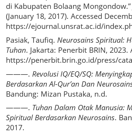
di Kabupaten Bolaang Mongondow.
(January 18, 2017). Accessed Decemb
https://ejournal.unsrat.ac.id/index.
Pasiak, Taufiq.
Neurosains Spiritual:
Tuhan
. Jakarta: Penerbit BRIN, 2023
https://penerbit.brin.go.id/press/ca
———.
Revolusi IQ/EQ/SQ: Menyingka
Berdasarkan Al-Qur’an Dan Neurosain
Bandung: Mizan Pustaka, n.d.
———.
Tuhan Dalam Otak Manusia: 
Spiritual Berdasarkan Neurosains
. Ba
2017.