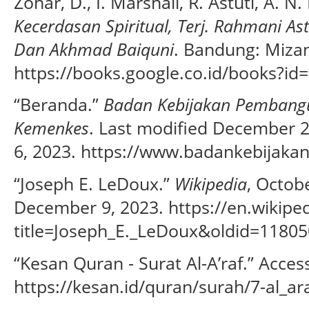
Zohar, D., I. Marshall, R. Astuti, A. N
Kecerdasan Spiritual, Terj. Rahmani As
Dan Akhmad Baiquni
. Bandung: Mizan
https://books.google.co.id/books?id
“Beranda.”
Badan Kebijakan Pembang
Kemenkes
. Last modified December 
6, 2023. https://www.badankebijakan
“Joseph E. LeDoux.”
Wikipedia
, Octob
December 9, 2023. https://en.wikipe
title=Joseph_E._LeDoux&oldid=11805
“Kesan Quran - Surat Al-A’raf.” Acce
https://kesan.id/quran/surah/7-al_ar