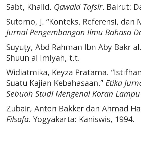
Sabt, Khalid.
Qawaid Tafsir
. Bairut: D
Sutomo, J. “Konteks, Referensi, dan 
Jurnal Pengembangan Ilmu Bahasa D
Suyuțy, Abd Raḥman Ibn Aby Bakr al
Shuun al Imiyah, t.t.
Widiatmika, Keyza Pratama. “Istifh
Suatu Kajian Kebahasaan.”
Etika Jur
Sebuah Studi Mengenai Koran Lampu 
Zubair, Anton Bakker dan Ahmad Ha
Filsafa
. Yogyakarta: Kaniswis, 1994.