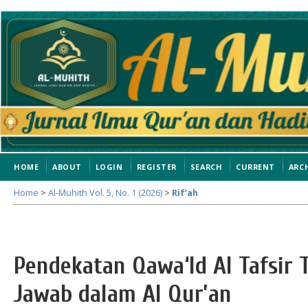
HOME
ABOUT
LOGIN
REGISTER
SEARCH
CURRENT
ARC
Home
>
Al-Muhith Vol. 5, No. 1 (2026)
>
Rif’ah
Pendekatan Qawa‘Id Al Tafsir 
Jawab dalam Al Qur’an