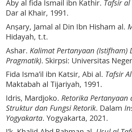
Aby al fida Ismail ibn Kathir.
Tafsir a
Dar al Khair, 1991.
Anșary, Jamal al Din Ibn Hisham al.
M
Hidayah, t.t.
Ashar.
Kalimat Pertanyaan (Istifham) 
Pragmatik)
. Skirpsi: Universitas Neg
Fida Isma’il ibn Katsir, Abi al.
Tafsir A
Maktabah al Tijariyah, 1991.
Idris, Mardjoko.
Retorika Pertanyaan 
Struktur dan Fungsi Retorik
. Dalam
In
Yogyakarta
. Yogyakarta, 2021.
I’k, Khalid Abd Raḥman al.
Ușul al Ta