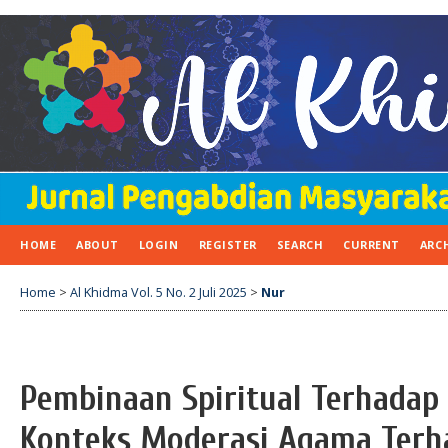
HOME
ABOUT
LOGIN
REGISTER
SEARCH
CURRENT
ARC
Home
>
Al Khidma Vol. 5 No. 2 Juli 2025
>
Nur
Pembinaan Spiritual Terhadap
Konteks Moderasi Agama Terha