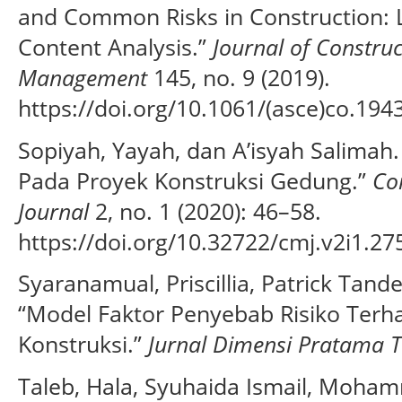
and Common Risks in Construction: 
Content Analysis.”
Journal of Constru
Management
145, no. 9 (2019).
https://doi.org/10.1061/(asce)co.19
Sopiyah, Yayah, dan A’isyah Salimah.
Pada Proyek Konstruksi Gedung.”
Co
Journal
2, no. 1 (2020): 46–58.
https://doi.org/10.32722/cmj.v2i1.27
Syaranamual, Priscillia, Patrick Tan
“Model Faktor Penyebab Risiko Terh
Konstruksi.”
Jurnal Dimensi Pratama Te
Taleb, Hala, Syuhaida Ismail, Moh