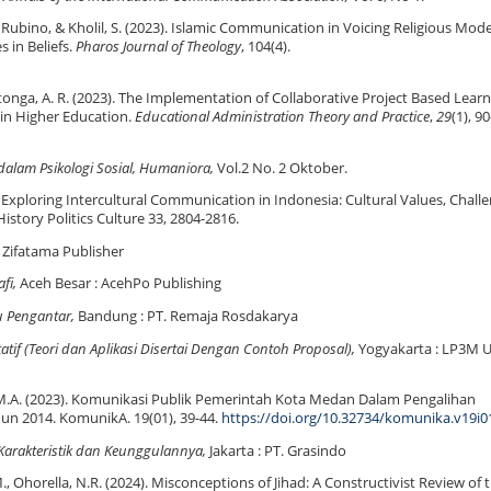
H., Rubino, & Kholil, S. (2023). Islamic Communication in Voicing Religious Mod
s in Beliefs.
Pharos Journal of Theology
, 104(4).
& Ritonga, A. R. (2023). The Implementation of Collaborative Project Based Lear
 in Higher Education.
Educational Administration Theory and Practice
,
29
(1), 9
 dalam Psikologi Sosial, Humaniora,
Vol.2 No. 2 Oktober.
). Exploring Intercultural Communication in Indonesia: Cultural Values, Challe
istory Politics Culture 33, 2804-2816.
 Zifatama Publisher
afi,
Aceh Besar : AcehPo Publishing
u Pengantar,
Bandung : PT. Remaja Rosdakarya
tatif (Teori dan Aplikasi Disertai Dengan Contoh Proposal),
Yogyakarta : LP3M 
e,M.A. (2023). Komunikasi Publik Pemerintah Kota Medan Dalam Pengalihan
un 2014. KomunikA. 19(01), 39-44.
https://doi.org/10.32734/komunika.v19i0
s, Karakteristik dan Keunggulannya,
Jakarta : PT. Grasindo
M., Ohorella, N.R. (2024). Misconceptions of Jihad: A Constructivist Review of 