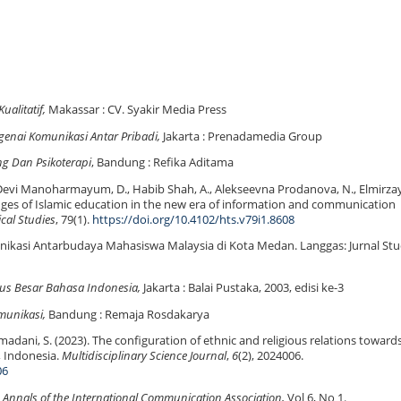
ualitatif,
Makassar : CV. Syakir Media Press
ngenai Komuni
kasi Antar Pribadi
,
Jakarta : Prenadamedia Group
ng Dan Psikoterapi
, Bandung : Refika Aditama
, Devi Manoharmayum, D., Habib Shah, A., Alekseevna Prodanova, N., Elmirza
enges of Islamic education in the new era of information and communication
ical Studies
, 79(1).
https://doi.org/10.4102/hts.v79i1.8608
nikasi Antarbudaya Mahasiswa Malaysia di Kota Medan. Langgas: Jurnal Stu
s Besar Bahasa Indonesia,
Jakarta : Balai Pustaka, 2003, edisi ke-3
munikasi,
Bandung : Remaja Rosdakarya
ahmadani, S. (2023). The configuration of ethnic and religious relations toward
, Indonesia.
Multidisciplinary Science Journal
,
6
(2), 2024006.
06
l, Annals of the International Communication Association,
Vol 6, No 1.