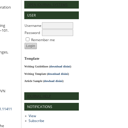
OPEN JOURNAL SYSTEMS
eration
USER
Username
ning
0–101.
Password
Remember me
nges,
Template
Writing Guidelines
(
download disini
)
Writing Template (
download disini
)
Article Sample (
dowload disini
)
UVN
JOURNAL HELP
NOTIFICATIONS
1.11411
View
Subscribe
the