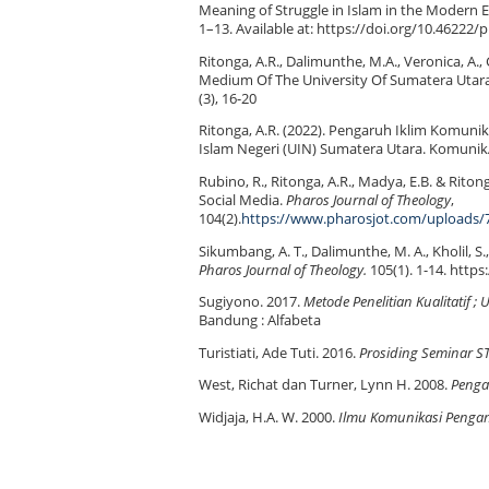
Meaning of Struggle in Islam in the Modern E
1–13. Available at: https://doi.org/10.46222/
Ritonga, A.R., Dalimunthe, M.A., Veronica, A.,
Medium Of The University Of Sumatera Utara (
(3), 16-20
Ritonga, A.R. (2022). Pengaruh Iklim Komun
Islam Negeri (UIN) Sumatera Utara. KomunikA 
Rubino, R., Ritonga, A.R., Madya, E.B. & Riton
Social Media.
Pharos Journal of Theology
,
104(2).
https://www.pharosjot.com/uploads/7/
Sikumbang, A. T., Dalimunthe, M. A., Kholil, S.
Pharos Journal of Theology.
105(1). 1-14. http
Sugiyono. 2017.
Metode Penelitian Kualitatif
; U
Bandung : Alfabeta
Turistiati, Ade Tuti. 2016.
Prosiding Seminar S
West, Richat dan Turner, Lynn H. 2008.
Pengan
Widjaja, H.A. W. 2000.
Ilmu Komunikasi Pengan