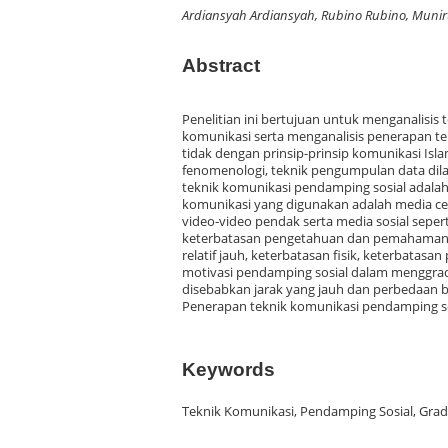
Ardiansyah Ardiansyah, Rubino Rubino, Muni
Abstract
Penelitian ini bertujuan untuk menganalisi
komunikasi serta menganalisis penerapan 
tidak dengan prinsip-prinsip komunikasi Isl
fenomenologi, teknik pengumpulan data dila
teknik komunikasi pendamping sosial adalah
komunikasi yang digunakan adalah media cet
video-video pendak serta media sosial sep
keterbatasan pengetahuan dan pemahaman 
relatif jauh, keterbatasan fisik, keterba
motivasi pendamping sosial dalam menggr
disebabkan jarak yang jauh dan perbedaan 
Penerapan teknik komunikasi pendamping sos
Keywords
Teknik Komunikasi, Pendamping Sosial, Gra