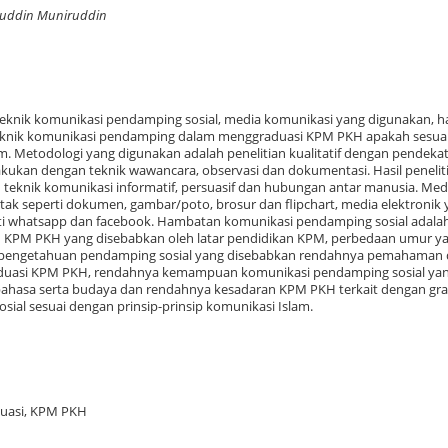
ruddin Muniruddin
s teknik komunikasi pendamping sosial, media komunikasi yang digunakan,
teknik komunikasi pendamping dalam menggraduasi KPM PKH apakah sesuai
am. Metodologi yang digunakan adalah penelitian kualitatif dengan pendeka
kukan dengan teknik wawancara, observasi dan dokumentasi. Hasil peneliti
 teknik komunikasi informatif, persuasif dan hubungan antar manusia. Med
ak seperti dokumen, gambar/poto, brosur dan flipchart, media elektronik 
erti whatsapp dan facebook. Hambatan komunikasi pendamping sosial adala
KPM PKH yang disebabkan oleh latar pendidikan KPM, perbedaan umur y
tasan pengetahuan pendamping sosial yang disebabkan rendahnya pemahaman
aduasi KPM PKH, rendahnya kemampuan komunikasi pendamping sosial ya
bahasa serta budaya dan rendahnya kesadaran KPM PKH terkait dengan gra
ial sesuai dengan prinsip-prinsip komunikasi Islam.
duasi, KPM PKH