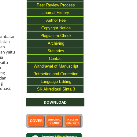
Peer Review Process
Journal History
Author Fee
Copyright Notice
Plagiarism Check
 hambatan
 atau
Archiving
tan
Statistics
an yaitu
ia
Contact
yaitu
Withdrawal of Manuscript
h
ang
Retraction and Correction
 dan
Language Editing
ng
duasi.
SK Akreditasi Sinta 3
DOWNLOAD