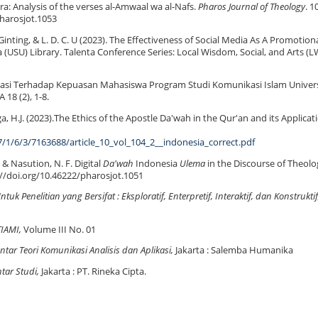
ra: Analysis of the verses al-Amwaal wa al-Nafs.
Pharos Journal of Theology
. 1
pharosjot.1053
 Ginting, & L. D. C. U (2023). The Effectiveness of Social Media As A Promotion
USU) Library. Talenta Conference Series: Local Wisdom, Social, and Arts (L
ikasi Terhadap Kepuasan Mahasiswa Program Studi Komunikasi Islam Univers
18 (2), 1-8.
ga, H.J. (2023).The Ethics of the Apostle Da'wah in the Qur'an and its Applicat
1/6/3/7163688/article_10_vol_104_2__indonesia_correct.pdf
, & Nasution, N. F. Digital
Da'wah
Indonesia
Ulema
in the Discourse of Theolo
s://doi.org/10.46222/pharosjot.1051
ntuk Penelitian yang Bersifat
: Eksploratif, Enterpretif, Interaktif, dan Konstruktif
TIAMI,
Volume III No. 01
tar Teori Komunikasi Analisis dan Aplikasi,
Jakarta : Salemba Humanika
tar Studi,
Jakarta : PT. Rineka Cipta.