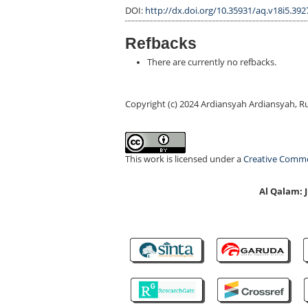
DOI:
http://dx.doi.org/10.35931/aq.v18i5.392
Refbacks
There are currently no refbacks.
Copyright (c) 2024 Ardiansyah Ardiansyah, 
This work is licensed under a
Creative Common
Al Qalam: