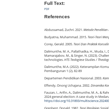
Full Text:
PDF
References
Abdussamad, Zuchri. 2021.
Metode Penelitian K
Budyatna, Muhammad. 2015.
Teori-Teori Me
Corey, Gerald. 2005.
Teori Dan Praktek Konseli
Dalimunthe, M. A., Pallathadka, H., Muda, I.
Mamarajabov, M., & Singer, N. (2023). Chall
technologies.
HTS Teologiese Studies / Theolog
Dalimunthe, M.A. (2022). Keterampilan Komu
Pembangunan 1 (2), 82-89
Departemen Pendidikan Nasional. 2003.
Kamu
Effendy, Onong Uchajana. 2002.
Dinamika Ko
Fauzan, I., Arifin, A., Dalimunthe, M. A., & R
2024 general election: A case study in Medan
https://doi.org/10.31893/multiscience.20240
Grenberg, Donald. 1982.
Teori Penilaian Sosia