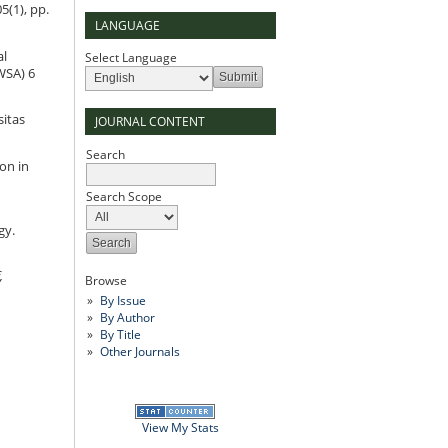
05(1), pp.
LANGUAGE
al
Select Language
WSA) 6
itas
JOURNAL CONTENT
Search
ion in
Search Scope
gy.
,
Browse
By Issue
By Author
By Title
Other Journals
View My Stats