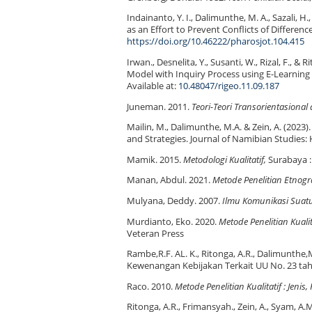
Indainanto, Y. I., Dalimunthe, M. A., Sazali, 
as an Effort to Prevent Conflicts of Difference
https://doi.org/10.46222/pharosjot.104.415
Irwan., Desnelita, Y., Susanti, W., Rizal, F., 
Model with Inquiry Process using E-Learning
Available at:
10.48047/rigeo.11.09.187
Juneman. 2011.
Teori-Teori Transorientasional
Mailin, M., Dalimunthe, M.A. & Zein, A. (2023
and Strategies. Journal of Namibian Studies: H
Mamik. 2015.
Metodologi Kualitatif,
Surabaya :
Manan, Abdul. 2021.
Metode Penelitian Etnogr
Mulyana, Deddy. 2007.
Ilmu Komunikasi Suat
Murdianto, Eko. 2020.
Metode Penelitian Kuali
Veteran Press
Rambe,R.F. AL. K., Ritonga, A.R., Dalimunth
Kewenangan Kebijakan Terkait UU No. 23 tah
Raco. 2010.
Metode Penelitian Kualitatif : Jeni
Ritonga, A.R., Frimansyah., Zein, A., Syam, A.