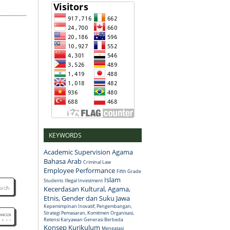
KEYWORDS
Academic Supervision
Agama
Bahasa Arab
Criminal Law
Employee Performance
Fifth Grade
Islam
Students
Illegal Investment
Kecerdasan Kultural, Agama,
Etnis, Gender dan Suku Jawa
Kepemimpinan Inovatif, Pengembangan,
Strategi Pemasaran, Komitmen Organisasi,
Retensi Karyawan Generasi Berbeda
Konsep
Kurikulum
Mengatasi