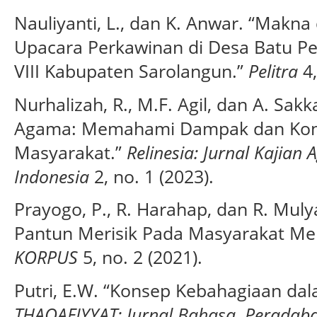
Nauliyanti, L., dan K. Anwar. “Makn
Upacara Perkawinan di Desa Batu P
VIII Kabupaten Sarolangun.”
Pelitra
4,
Nurhalizah, R., M.F. Agil, dan A. Sak
Agama: Memahami Dampak dan Kont
Masyarakat.”
Relinesia: Jurnal Kajian
Indonesia
2, no. 1 (2023).
Prayogo, P., R. Harahap, dan R. Muly
Pantun Merisik Pada Masyarakat Me
KORPUS
5, no. 2 (2021).
Putri, E.W. “Konsep Kebahagiaan dala
THAQAFIYYAT: Jurnal Bahasa, Peradaba