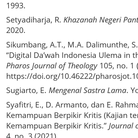
1993.
Setyadiharja, R.
Khazanah Negeri Pan
2020.
Sikumbang, A.T., M.A. Dalimunthe, S. 
“Digital Da’wah Indonesia Ulema in t
Pharos Journal of Theology
105, no. 1 
https://doi.org/10.46222/pharosjot.1
Sugiarto, E.
Mengenal Sastra Lama
. Y
Syafitri, E., D. Armanto, dan E. Rahm
Kemampuan Berpikir Kritis (Kajian t
Kemampuan Berpikir Kritis.”
Journal 
4, no. 3 (2021).