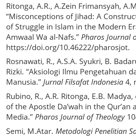
Ritonga, A.R., A.Zein Frimansyah, A.
“Misconceptions of Jihad: A Construc
of Struggle in Islam in the Modern Era
Amwaal Wa al-Nafs.”
Pharos Journal 
https://doi.org/10.46222/pharosjot.
Rosnawati, R., A.S.A. Syukri, B. Badar
Rizki. “Aksiologi Ilmu Pengetahuan 
Manusia.”
Jurnal Filsafat Indonesia
4, 
Rubino, R., A.R. Ritonga, E.B. Madya, 
of the Apostle Da’wah in the Qur’an a
Media.”
Pharos Journal of Theology
104
Semi, M.Atar.
Metodologi Penelitian S