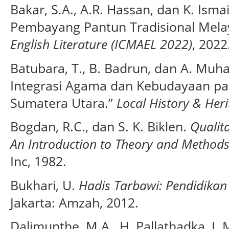
Bakar, S.A., A.R. Hassan, dan K. Ismai
Pembayang Pantun Tradisional Mel
English Literature (ICMAEL 2022)
, 2022
Batubara, T., B. Badrun, dan A. Muha
Integrasi Agama dan Kebudayaan pa
Sumatera Utara.”
Local History & Her
Bogdan, R.C., dan S. K. Biklen.
Qualit
An Introduction to Theory and Method
Inc, 1982.
Bukhari, U.
Hadis Tarbawi: Pendidikan
Jakarta: Amzah, 2012.
Dalimunthe, M.A., H. Pallathadka, I.