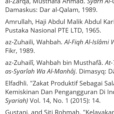
al-Zarqa, Musthafa Ahmad.
Syarh Al-
Damaskus: Dar al-Qalam, 1989.
Amrullah, Haji Abdul Malik Abdul Ka
Pustaka Nasional PTE LTD, 1965.
az-Zuhaili, Wahbah.
Al-Fiqh Al-Islâmi 
Fikr, 1989.
az-Zuhailî, Wahbah bin Musthafâ.
At-
as-Syarîah Wa Al-Manhâj
. Dimasyq: Dâ
Elfadhli. "Zakat Produktif Sebagai S
Kemiskinan Dan Pengangguran Di In
Syariah)
Vol. 14, No. 1 (2015): 14.
Gustani, and Siti Rohmah. "Kelayakan