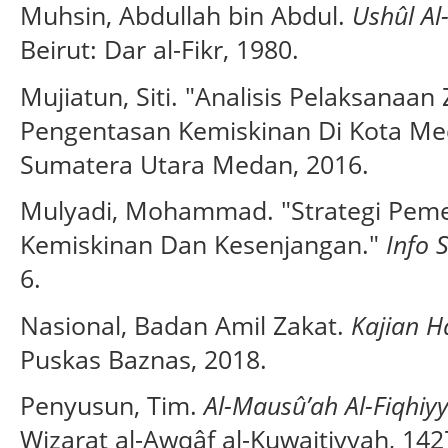
Muhsin, Abdullah bin Abdul.
Ushûl A
Beirut: Dar al-Fikr, 1980.
Mujiatun, Siti. "Analisis Pelaksanaan
Pengentasan Kemiskinan Di Kota Med
Sumatera Utara Medan, 2016.
Mulyadi, Mohammad. "Strategi Pem
Kemiskinan Dan Kesenjangan."
Info 
6.
Nasional, Badan Amil Zakat.
Kajian H
Puskas Baznas, 2018.
Penyusun, Tim.
Al-Mausû’ah Al-Fiqhiy
Wizarat al-Awqâf al-Kuwaitiyyah, 142