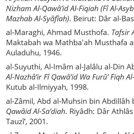
Nizham Al-Qawâ’id Al-Fiqiah (Fî Al-Asy
Mazhab Al-Syâfîah)
. Beirut: Dâr al-Ba
al-Maraghi, Ahmad Musthofa.
Tafsir
Maktabah wa Mathba'ah Musthafa al
Auladuhu, 1946.
al-Suyuthi, Al-Imâm al-Jalâlu al-Din
Al-Nazhâ’ir Fî Qawâ’id Wa Furû’ Fiqh Al
Kutub al-Ilmiyyah, 1998.
al-Zâmil, Abd al-Muhsin bin Abdillâh
Qawâid Al-Sa’diah
. Riyâdh: Dâr Athlâs
Tauzî’, 2001.