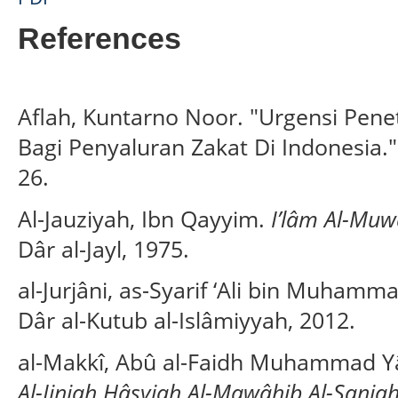
References
Aflah, Kuntarno Noor. "Urgensi Penet
Bagi Penyaluran Zakat Di Indonesia.
26.
Al-Jauziyah, Ibn Qayyim.
I’lâm Al-Muw
Dâr al-Jayl, 1975.
al-Jurjâni, as-Syarif ‘Ali bin Muhamm
Dâr al-Kutub al-Islâmiyyah, 2012.
al-Makkî, Abû al-Faidh Muhammad Yâ
Al-Jiniah Hâsyiah Al-Mawâhib Al-Saniah