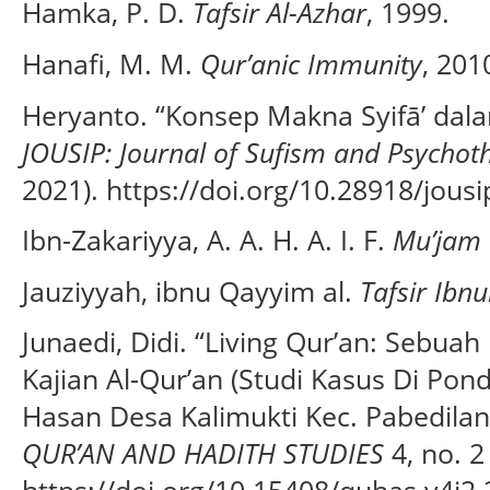
Hamka, P. D.
Tafsir Al-Azhar
, 1999.
Hanafi, M. M.
Qur’anic Immunity
, 201
Heryanto. “Konsep Makna Syifā’ dala
JOUSIP: Journal of Sufism and Psychot
2021). https://doi.org/10.28918/jousi
Ibn-Zakariyya, A. A. H. A. I. F.
Mu’jam 
Jauziyyah, ibnu Qayyim al.
Tafsir Ibn
Junaedi, Didi. “Living Qur’an: Sebu
Kajian Al-Qur’an (Studi Kasus Di Pond
Hasan Desa Kalimukti Kec. Pabedilan
QUR’AN AND HADITH STUDIES
4, no. 2