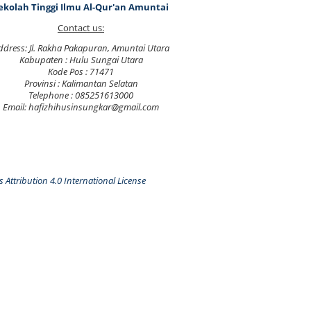
ekolah Tinggi Ilmu Al-Qur'an Amuntai
Contact us:
ddress: Jl. Rakha Pakapuran, Amuntai Utara
Kabupaten : Hulu Sungai Utara
Kode Pos : 71471
Provinsi : Kalimantan Selatan
Telephone : 085251613000
Email: hafizhihusinsungkar@gmail.com
Attribution 4.0 International License