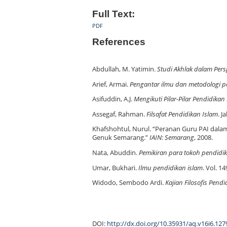
Full Text:
PDF
References
Abdullah, M. Yatimin.
Studi Akhlak dalam Persp
Arief, Armai.
Pengantar ilmu dan metodologi p
Asifuddin, A.J.
Mengikuti Pilar-Pilar Pendidikan
Assegaf, Rahman.
Filsafat Pendidikan Islam
. J
Khafshohtul, Nurul. “Peranan Guru PAI dal
Genuk Semarang.”
IAIN: Semarang
, 2008.
Nata, Abuddin.
Pemikiran para tokoh pendidi
Umar, Bukhari.
Ilmu pendidikan islam
. Vol. 1
Widodo, Sembodo Ardi.
Kajian Filosofis Pend
DOI:
http://dx.doi.org/10.35931/aq.v16i6.127