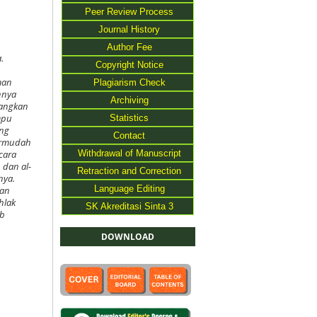
Peer Review Process
Journal History
Author Fee
.
Copyright Notice
man
Plagiarism Check
nnya
Archiving
bangkan
Statistics
mpu
ang
Contact
ermudah
Withdrawal of Manuscript
cara
 dan al-
Retraction and Correction
nya.
Language Editing
dan
hlak
SK Akreditasi Sinta 3
ab
DOWNLOAD