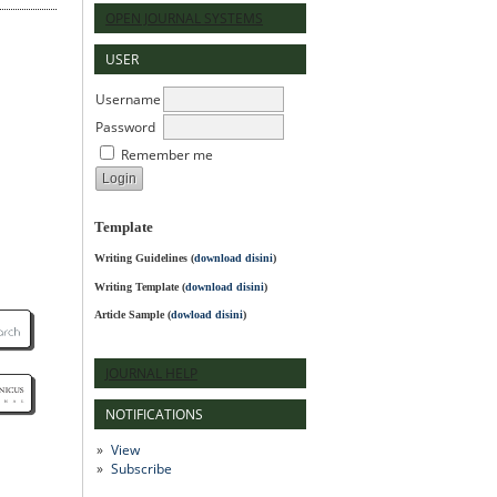
OPEN JOURNAL SYSTEMS
USER
Username
Password
Remember me
Template
Writing Guidelines
(
download disini
)
Writing Template (
download disini
)
Article Sample (
dowload disini
)
JOURNAL HELP
NOTIFICATIONS
View
Subscribe