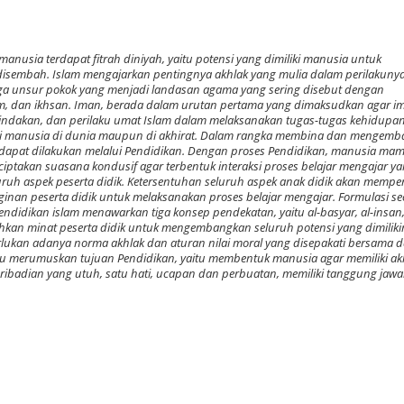
nusia terdapat fitrah diniyah, yaitu potensi yang dimiliki manusia untuk
disembah. Islam mengajarkan pentingnya akhlak yang mulia dalam perilakunya
ga unsur pokok yang menjadi landasan agama yang sering disebut dengan
slam, dan ikhsan. Iman, berada dalam urutan pertama yang dimaksudkan agar i
indakan, dan perilaku umat Islam dalam melaksanakan tugas-tugas kehidupa
agi manusia di dunia maupun di akhirat. Dalam rangka membina dan mengem
 dapat dilakukan melalui Pendidikan. Dengan proses Pendidikan, manusia ma
iptakan suasana kondusif agar terbentuk interaksi proses belajar mengajar y
 aspek peserta didik. Ketersentuhan seluruh aspek anak didik akan memp
ginan peserta didik untuk melaksanakan proses belajar mengajar. Formulasi se
Pendidikan islam menawarkan tiga konsep pendekatan, yaitu al-basyar, al-insan,
an minat peserta didik untuk mengembangkan seluruh potensi yang dimiliki
lukan adanya norma akhlak dan aturan nilai moral yang disepakati bersama 
u merumuskan tujuan Pendidikan, yaitu membentuk manusia agar memiliki ak
pribadian yang utuh, satu hati, ucapan dan perbuatan, memiliki tanggung jaw