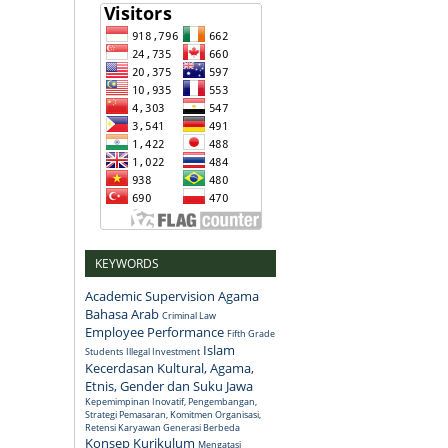
KEYWORDS
Academic Supervision
Agama
Bahasa Arab
Criminal Law
Employee Performance
Fifth Grade
Islam
Students
Illegal Investment
Kecerdasan Kultural, Agama,
Etnis, Gender dan Suku Jawa
Kepemimpinan Inovatif, Pengembangan,
Strategi Pemasaran, Komitmen Organisasi,
Retensi Karyawan Generasi Berbeda
Konsep
Kurikulum
Mengatasi