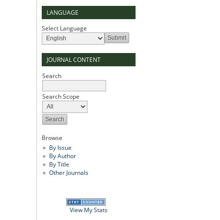
LANGUAGE
Select Language
JOURNAL CONTENT
Search
Search Scope
Browse
By Issue
By Author
By Title
Other Journals
View My Stats