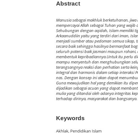
Abstract
Manusia sebagai makhluk berketuhanan, jiwa ma
mempercayai Allah sebagai Tuhan yang wajib 
Sehubungan dengan aqidah, Islam memiliki ti
Arkaanuddiin yaitu yang terdiri dari iman, I
menjadi sumber atau pedoman semua sikap, t
secara baik sehingga hasilnya bermanfaat b
seluruh potensi baik jasmani maupun rohani,
membentuk kepribadiannya.Untuk itu perlu dic
mampu menyentuh dan menghubungkan seluruh
terangsangnya reaksi dan perhatian serta kein
integral dan harmonis dalam setiap interaksi 
nas. Dengan konsep ini akan dapat menumbuhk
Guna mewujudkan hal yang demikian itu diper
dijadikan sebagai acuan yang dapat membant
mulia yang ditandai oleh adanya integritas ke
terhadap dirinya, masyarakat dan bangsanya.
Keywords
Akhlak, Pendidikan Islam